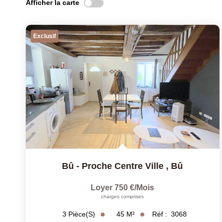
Afficher la carte
Exclusif
Bû - Proche Centre Ville
,
Bû
Loyer 750 €/mois
charges comprises
45
M²
Réf :
3068
3
Pièce(s)