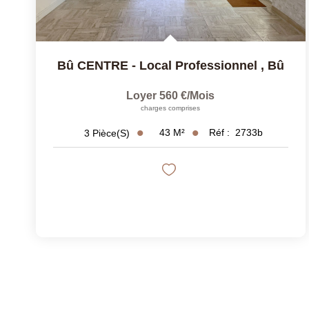
Bû CENTRE - Local Professionnel
,
Bû
Loyer 560 €/mois
charges comprises
43
M²
Réf :
2733b
3
Pièce(s)