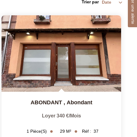
Créer une alerte
Trier par
ABONDANT
,
Abondant
Loyer 340 €/mois
29
M²
Réf :
37
1
Pièce(s)