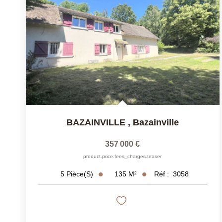
BAZAINVILLE
,
Bazainville
357 000 €
product.price.fees_charges.teaser
135
M²
Réf :
3058
5
Pièce(s)