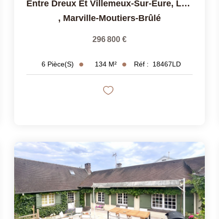
Entre Dreux Et Villemeux-Sur-Eure, Longère De 6 Pièces Sur U
,
Marville-Moutiers-Brûlé
296 800 €
134
M²
Réf :
18467LD
6
Pièce(s)