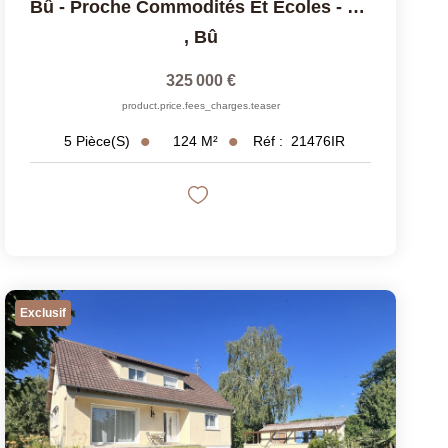
Bû - Proche Commodités Et Écoles - Collège
,
Bû
325 000 €
product.price.fees_charges.teaser
124
M²
Réf :
21476IR
5
Pièce(s)
Exclusif