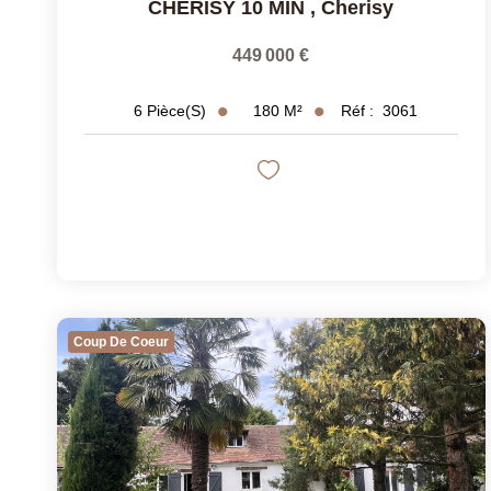
CHERISY 10 MIN
,
Cherisy
449 000 €
180
M²
Réf :
3061
6
Pièce(s)
Coup De Coeur