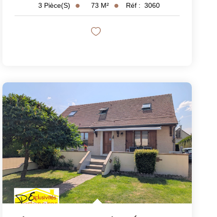
73
M²
Réf :
3060
3
Pièce(s)