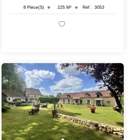
225
M²
Réf :
3053
8
Pièce(s)