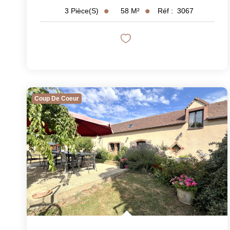
58
M²
Réf :
3067
3
Pièce(s)
Coup De Coeur