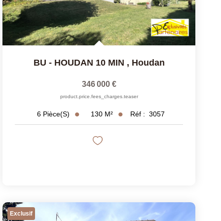
BU - HOUDAN 10 MIN
,
Houdan
346 000 €
product.price.fees_charges.teaser
130
M²
Réf :
3057
6
Pièce(s)
Exclusif