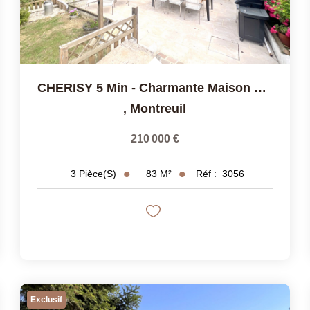
CHERISY 5 Min - Charmante Maison De Caractère Avec Terrasse,
,
Montreuil
210 000 €
83
M²
Réf :
3056
3
Pièce(s)
Exclusif