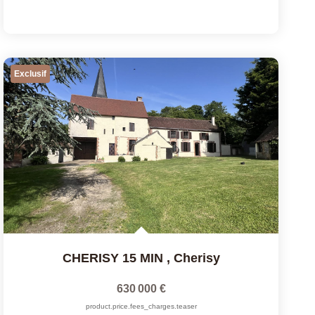
Exclusif
CHERISY 15 MIN
,
Cherisy
630 000 €
product.price.fees_charges.teaser