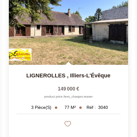
LIGNEROLLES
,
Illiers-L'Évêque
149 000 €
product.price.fees_charges.teaser
77
M²
Réf :
3040
3
Pièce(s)