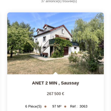
37 annonce(s) trouvée(s)
ANET 2 MIN
,
Saussay
267 500 €
97
M²
Réf :
3063
6
Pièce(s)