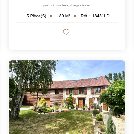
product.price.fees_charges.teaser
89
M²
Réf :
18431LD
5
Pièce(s)