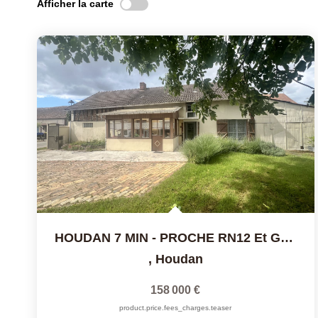
Afficher la carte
HOUDAN 7 MIN - PROCHE RN12 Et Gare
,
Houdan
158 000 €
product.price.fees_charges.teaser