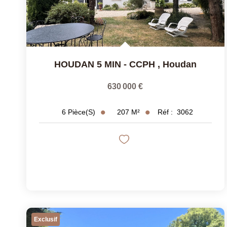
HOUDAN 5 MIN - CCPH
,
Houdan
630 000 €
207
M²
Réf :
3062
6
Pièce(s)
Exclusif