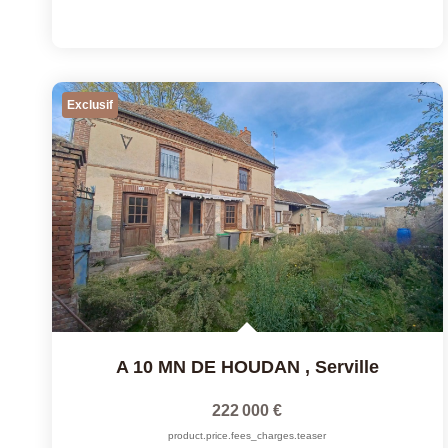
Exclusif
A 10 MN DE HOUDAN
,
Serville
222 000 €
product.price.fees_charges.teaser