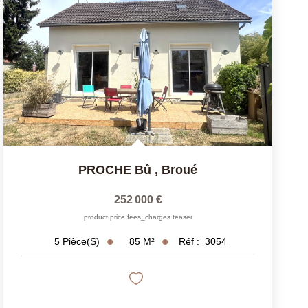
PROCHE Bû
,
Broué
252 000 €
product.price.fees_charges.teaser
85
M²
Réf :
3054
5
Pièce(s)