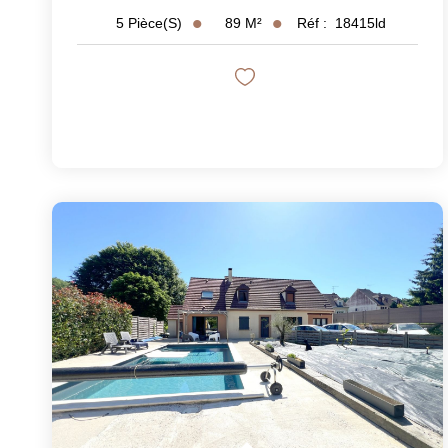
89
M²
Réf :
18415ld
5
Pièce(s)