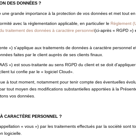
ION DES DONNÉES ?
une grande importance à la protection de vos données et met tout en 
ité avec la réglementation applicable, en particulier le
Règlement (U
d du traitement des données à caractère personnel
(ci-après « RGPD ») e
nte ») s'applique aux traitements de données à caractère personnel effe
nnées faites par le client auprès de ses clients finaux.
SAAS ») est sous-traitante au sens RGPD du client et se doit d'appliquer
client lui confie par le « logiciel Cloud».
ique à tout moment, notamment pour tenir compte des éventuelles évoluti
par tout moyen des modifications substantielles apportées à la Présen
aitons vos données.
 À CARACTÈRE PERSONNEL ?
pellation « vous ») par les traitements effectués par la société sont 
n logicielle.