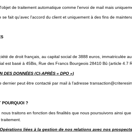
 l'objet de traitement automatique comme l'envoi de mail mais uniqueme
 se fait qu'avec l'accord du client et uniquement à des fins de mainten
ES
té de droit français, au capital social de 3888 euros, immatriculée 
l est basé à 45Bis, Rue des Francs Bourgeois 28410 Bû (article 4.7
 DES DONNÉES (CI-APRÈS « DPO »)
rnier peut être contacté par mail à l'adresse transaction@criteres
T POURQUOI ?
nous traitons en fonction des finalités que nous poursuivons ainsi que
 traitement.
Opérations liées à la gestion de nos relations avec nos prospect