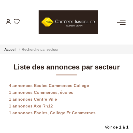
VENTES
LOCATIONS
Accueil
Recherche par secteur
GESTION LOCATIVE
Liste des annonces par secteur
ESTIMATION
4 annonces Ecoles Commerces College
1 annonces Commerces, écoles
1 annonces Centre Ville
BIENS VENDUS
1 annonces Axe Rn12
1 annonces Ecoles, Collège Et Commerces
NOTRE AGENCE
Voir de
1
à
1