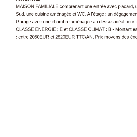
MAISON FAMILIALE comprenant une entrée avec placard, un
Sud, une cuisine aménagée et WC. A l'étage : un dégagement
Garage avec une chambre aménagée au dessus idéal pour un
CLASSE ENERGIE : E et CLASSE CLIMAT : B - Montant esti
: entre 2050EUR et 2820EUR TTC/AN, Prix moyens des éner
compris)
Les informations sur les risques auxquels ce bien est exposé 
www.georisques.gouv.fr
Diagnostics énergétiques