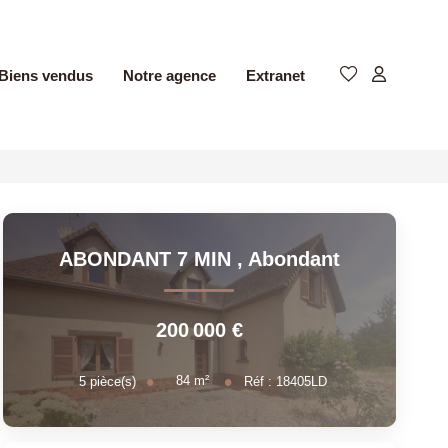
Biens vendus
Notre agence
Extranet
ABONDANT 7 MIN
,
Abondant
200 000 €
84
m²
5
pièce(s)
Réf :
18405LD