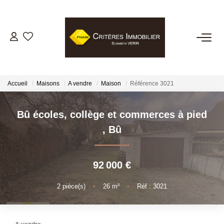
VENTES
LOCATIONS
Accueil
Maisons
A vendre
Maison
Référence 3021
GESTION LOCATIVE
Bû écoles, collège et commerces à pied
,
Bû
ESTIMATION
92 000 €
BIENS VENDUS
2
pièce(s)
•
26
m²
•
Réf : 3021
NOTRE AGENCE