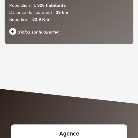
Population :
1 926 habitants
Distance de l'aéroport :
39 km
Superficie :
22,9 Km²
+
d'infos sur le quartier
DENSITÉ DE POPULATION
ENFANTS ET ADOLESCENTS
AGE MOYEN
REVENU MENSUEL PAR
MÉNAGE
TAUX DE PROPRIÉTAIRES
TAUX D'HABITATION
TAXE FONCIÈRE
PART DES MÉNAGES SANS
VOITURE
DISTANCE DE L'AÉROPORT :
SUPERFICIE :
Agence