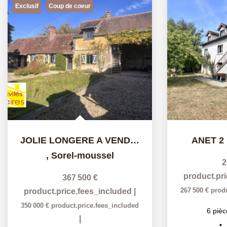
Exclusif
Coup de coeur
JOLIE LONGERE A VENDRE A SOREL MOUSSEL
ANET 2
,
Sorel-moussel
2
product.pr
367 500 €
267 500 €
prod
product.price.fees_included
|
350 000 €
product.price.fees_included
6
pièc
|