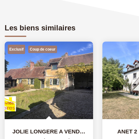
Les biens similaires
Exclusif
Coup de coeur
JOLIE LONGERE A VENDRE A SOREL MOUSSEL
ANET 2