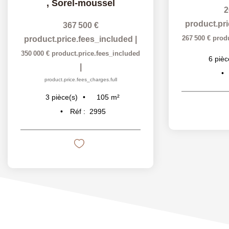
,
Sorel-moussel
2
product.pr
367 500 €
267 500 €
prod
product.price.fees_included
|
350 000 €
product.price.fees_included
6
pièc
|
product.price.fees_charges.full
105
m²
3
pièce(s)
Réf :
2995