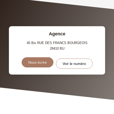
TAXE FONCIÈRE
PART DES MÉNAGES SANS
VOITURE
DISTANCE DE L'AÉROPORT :
SUPERFICIE :
Agence
RÉSULTATS DES LYCÉES
ECOLES ET CRÈCHES
45 Bis RUE DES FRANCS BOURGEOIS
28410
BU
RESTAURANTS ET CAFÉS
COMMERCES
Nous écrire
Voir le numéro
MÉDECINS