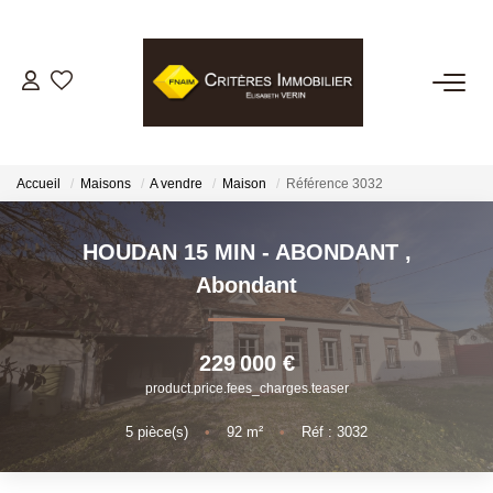
VENTES
LOCATIONS
Accueil
Maisons
A vendre
Maison
Référence 3032
GESTION LOCATIVE
HOUDAN 15 MIN - ABONDANT
,
Abondant
ESTIMATION
229 000 €
BIENS VENDUS
product.price.fees_charges.teaser
5
pièce(s)
•
92
m²
•
Réf : 3032
NOTRE AGENCE