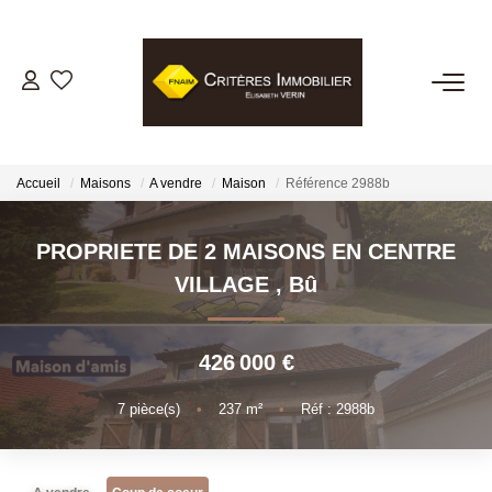
VENTES
LOCATIONS
Accueil
Maisons
A vendre
Maison
Référence 2988b
GESTION LOCATIVE
PROPRIETE DE 2 MAISONS EN CENTRE
VILLAGE
,
Bû
ESTIMATION
426 000 €
BIENS VENDUS
7
pièce(s)
•
237
m²
•
Réf : 2988b
NOTRE AGENCE