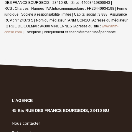
DES FRANCS BOURGEOIS - 28410 BU | Siret : 44093419800043 |
RCS : Chartres | Numero TVA Intracommunautaire : FR26440934198 | Forme
juridique : Société à responsabilité limitée | Capital social : 3 888 | Assurance
RCP : N° 24373 S | Nom du médiateur : ANM CONSO | Adresse du médiateur
: 2 RUE DE COLMAR 94300 VINCENNES | Adresse du site :
www.anm-
conso.com
|
Entreprise juridiquement et financièrement indépendante
L'AGENCE
45 Bis RUE DES FRANCS BOURGEOIS, 28410 BU
Nous contacter