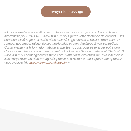
Envoyer le message
« Les informations recueillies sur ce formulaire sont enregistrées dans un fichier
informatisé par CRITERES IMMOBILIER pour gérer votre demande de contact. Elles
sont conservées pour la durée nécessaire à la gestion de la relation client dans le
respect des prescriptions légales applicables et sont destinées à nos conseillers
Conformément à la loi « informatique et libertés », vous pouvez exercer votre droit
d'accès aux données vous concernant et les faire rectifier en contactant CRITERES
IMMOBILIER contact@criteresimmo.com. Nous vous informons de l'existence de la
liste d'opposition au démarchage téléphonique « Bloctel », sur laquelle vous pouvez
vous inscrire ici :
https://www.bloctel.gouv.fr/
»