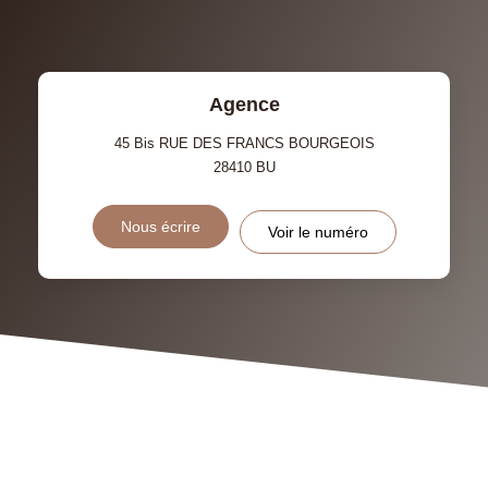
TAXE FONCIÈRE
PART DES MÉNAGES SANS
VOITURE
DISTANCE DE L'AÉROPORT :
SUPERFICIE :
Agence
RÉSULTATS DES LYCÉES
ECOLES ET CRÈCHES
45 Bis RUE DES FRANCS BOURGEOIS
28410
BU
RESTAURANTS ET CAFÉS
COMMERCES
Nous écrire
Voir le numéro
MÉDECINS