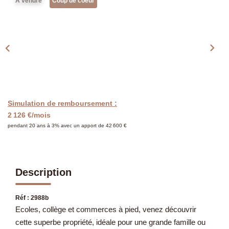
Présentation
A vendre
Coup de coeur
Notre Équipe
Notre Village
Actualités
Contactez-Nous
Simulation de remboursement :
EXTRANET
2 126 €/mois
pendant 20 ans à 3% avec un apport de 42 600 €
Description
Réf : 2988b
Ecoles, collège et commerces à pied, venez découvrir
cette superbe propriété, idéale pour une grande famille ou