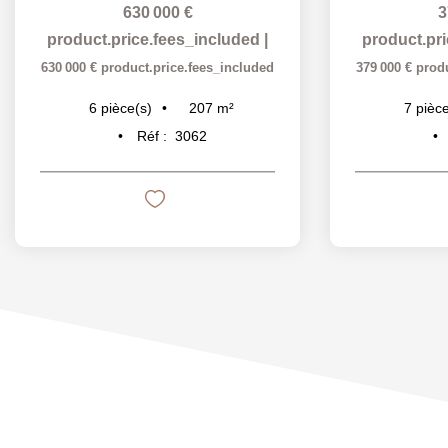
630 000 €
3
product.price.fees_included
|
product.pr
630 000 €
product.price.fees_included
379 000 €
prod
207
m²
6
pièce(s)
7
pièce
Réf :
3062