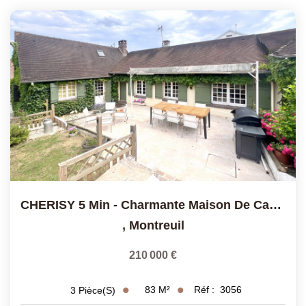
CHERISY 5 Min - Charmante Maison De Caractère Avec Terrasse,
,
Montreuil
210 000 €
83
M²
Réf :
3056
3
Pièce(s)