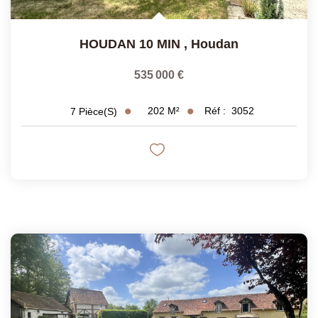
HOUDAN 10 MIN
,
Houdan
535 000 €
202
M²
Réf :
3052
7
Pièce(s)