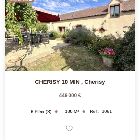
CHERISY 10 MIN
,
Cherisy
449 000 €
180
M²
Réf :
3061
6
Pièce(s)