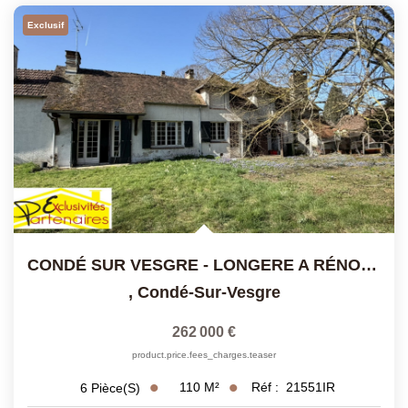
Exclusif
CONDÉ SUR VESGRE - LONGERE A RÉNOVER
,
Condé-Sur-Vesgre
262 000 €
product.price.fees_charges.teaser
110
M²
Réf :
21551IR
6
Pièce(s)