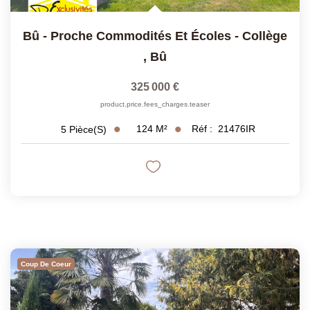
Bû - Proche Commodités Et Écoles - Collège
,
Bû
325 000 €
product.price.fees_charges.teaser
124
M²
Réf :
21476IR
5
Pièce(s)
Coup De Coeur