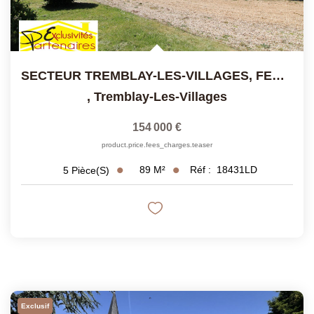
SECTEUR TREMBLAY-LES-VILLAGES, FERMETTE AVEC DES DEPENDANCES
,
Tremblay-Les-Villages
154 000 €
product.price.fees_charges.teaser
89
M²
Réf :
18431LD
5
Pièce(s)
Exclusif