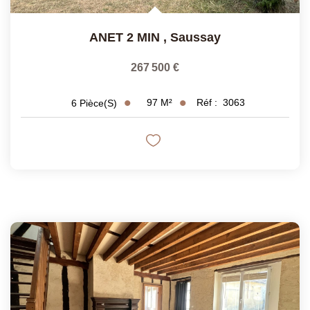
ANET 2 MIN
,
Saussay
267 500 €
97
M²
Réf :
3063
6
Pièce(s)