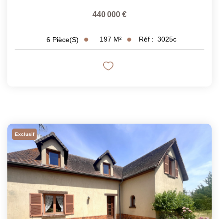
440 000 €
197
M²
Réf :
3025c
6
Pièce(s)
Exclusif