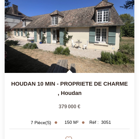
HOUDAN 10 MIN - PROPRIETE DE CHARME
,
Houdan
379 000 €
150
M²
Réf :
3051
7
Pièce(s)