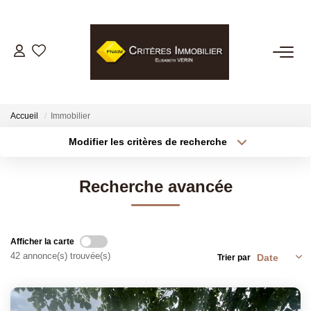
VENTES
LOCATIONS
Accueil
Immobilier
Modifier les critères de recherche
Type de transaction
Localisation
GESTION LOCATIVE
Acheter
Localisation
Recherche avancée
Type de bien
ESTIMATION
Sélectionnez...
Surface min
Plus de critères
Budget max
BIENS VENDUS
Afficher la carte
42 annonce(s) trouvée(s)
Trier par
Créer une alerte
NOTRE AGENCE