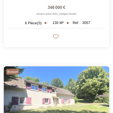
346 000 €
product.price.fees_charges.teaser
130
M²
Réf :
3057
6
Pièce(s)
Exclusif