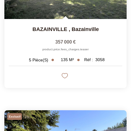
BAZAINVILLE
,
Bazainville
357 000 €
product.price.fees_charges.teaser
135
M²
Réf :
3058
5
Pièce(s)
Exclusif