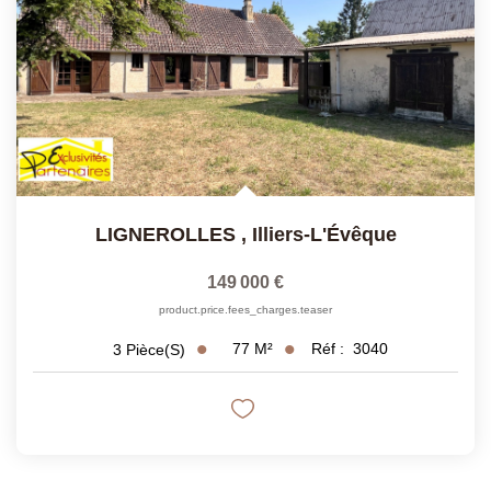
LIGNEROLLES
,
Illiers-L'Évêque
149 000 €
product.price.fees_charges.teaser
77
M²
Réf :
3040
3
Pièce(s)