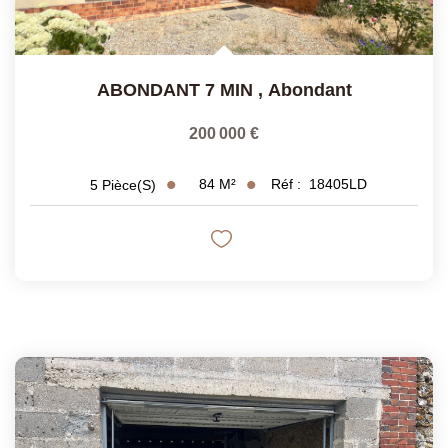
ABONDANT 7 MIN
,
Abondant
200 000 €
84
M²
Réf :
18405LD
5
Pièce(s)