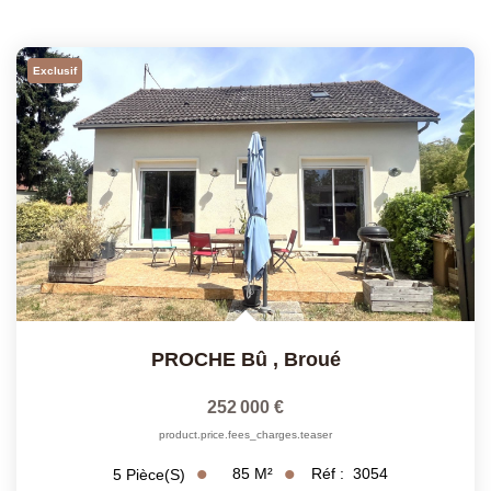
Exclusif
PROCHE Bû
,
Broué
252 000 €
product.price.fees_charges.teaser
85
M²
Réf :
3054
5
Pièce(s)