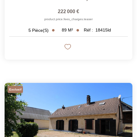
222 000 €
product.price.fees_charges.teaser
89
M²
Réf :
18415ld
5
Pièce(s)
Exclusif