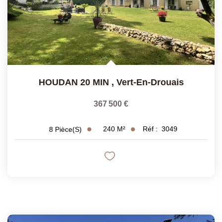
HOUDAN 20 MIN
,
Vert-En-Drouais
367 500 €
240
M²
Réf :
3049
8
Pièce(s)