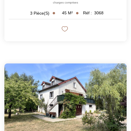
charges comprises
45
M²
Réf :
3068
3
Pièce(s)