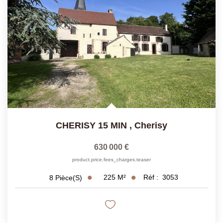
CHERISY 15 MIN
,
Cherisy
630 000 €
product.price.fees_charges.teaser
225
M²
Réf :
3053
8
Pièce(s)