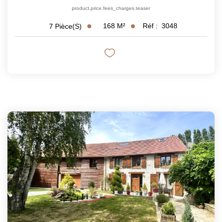
product.price.fees_charges.teaser
168
M²
Réf :
3048
7
Pièce(s)