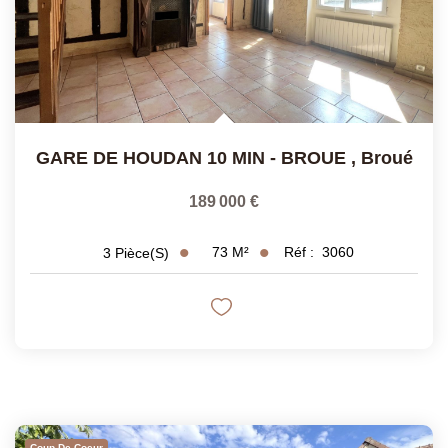
GARE DE HOUDAN 10 MIN - BROUE
,
Broué
189 000 €
73
M²
Réf :
3060
3
Pièce(s)
Coup De Coeur