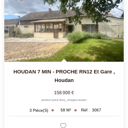
Présentation
Notre Équipe
Notre Village
Actualités
Contactez-Nous
EXTRANET
HOUDAN 7 MIN - PROCHE RN12 Et Gare
,
Houdan
158 000 €
product.price.fees_charges.teaser
58
M²
Réf :
3067
3
Pièce(s)