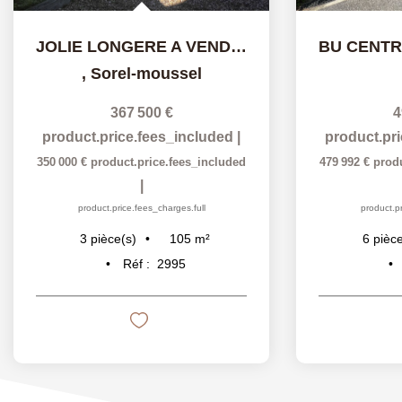
JOLIE LONGERE A VENDRE A SOREL MOUSSEL
,
Sorel-moussel
367 500 €
4
product.price.fees_included
|
product.pr
350 000 €
product.price.fees_included
479 992 €
prod
|
product.price.fees_charges.full
product.pr
105
m²
3
pièce(s)
6
pièce
Réf :
2995