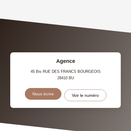
AGE MOYEN
REVENU MENSUEL PAR
MÉNAGE
TAUX DE PROPRIÉTAIRES
TAUX D'HABITATION
TAXE FONCIÈRE
PART DES MÉNAGES SANS
VOITURE
DISTANCE DE L'AÉROPORT :
SUPERFICIE :
Agence
RÉSULTATS DES LYCÉES
ECOLES ET CRÈCHES
45 Bis RUE DES FRANCS BOURGEOIS
28410
BU
RESTAURANTS ET CAFÉS
COMMERCES
Nous écrire
Voir le numéro
MÉDECINS