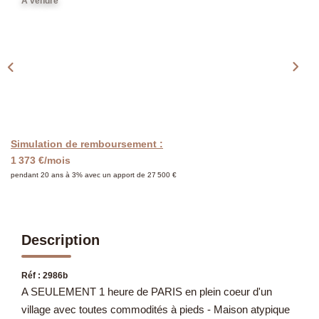
Présentation
A vendre
Notre Équipe
Notre Village
Actualités
Contactez-Nous
Simulation de remboursement :
EXTRANET
1 373 €/mois
pendant 20 ans à 3% avec un apport de 27 500 €
Description
Réf : 2986b
A SEULEMENT 1 heure de PARIS en plein coeur d'un
village avec toutes commodités à pieds - Maison atypique