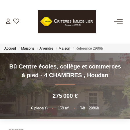
VENTES
LOCATIONS
Accueil
Maisons
A vendre
Maison
Référence 2986b
GESTION LOCATIVE
Bû Centre écoles, collège et commerces
à pied - 4 CHAMBRES
,
Houdan
ESTIMATION
275 000 €
BIENS VENDUS
6
pièce(s)
•
158
m²
•
Réf : 2986b
NOTRE AGENCE