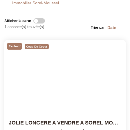
Immobilier Sorel-Moussel
Notre Équipe
Notre Village
Afficher la carte
Actualités
1 annonce(s) trouvée(s)
Trier par
Contactez-Nous
Exclusif
Coup De Coeur
EXTRANET
JOLIE LONGERE A VENDRE A SOREL MOUSSEL