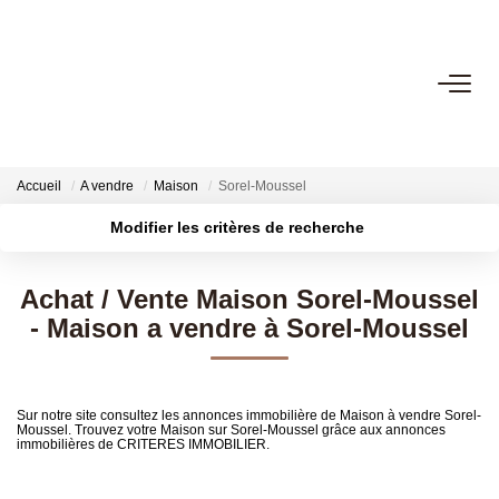
VENTES
LOCATIONS
Accueil
A vendre
Maison
Sorel-Moussel
Modifier les critères de recherche
GESTION LOCATIVE
Localisation
Type de transaction
Surface min
Achat / Vente Maison Sorel-Moussel
Type de bien
ESTIMATION
- Maison a vendre à Sorel-Moussel
Plus de critères
Budget max
BIENS VENDUS
Créer une alerte
Sur notre site consultez les annonces immobilière de Maison à vendre Sorel-
Moussel. Trouvez votre Maison sur Sorel-Moussel grâce aux annonces
NOTRE AGENCE
immobilières de CRITERES IMMOBILIER.
Présentation