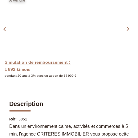
Présentation
A vendre
Notre Équipe
Notre Village
Actualités
Contactez-Nous
Simulation de remboursement :
EXTRANET
1 892 €/mois
pendant 20 ans à 3% avec un apport de 37 900 €
Description
Réf : 3051
Dans un environnement calme, activités et commerces à 5
min, l'agence CRITERES IMMOBILIER vous propose cette