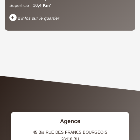
Superficie :
10,4 Km²
+
d'infos sur le quartier
DENSITÉ DE POPULATION
ENFANTS ET ADOLESCENTS
AGE MOYEN
REVENU MENSUEL PAR
MÉNAGE
TAUX DE PROPRIÉTAIRES
TAUX D'HABITATION
TAXE FONCIÈRE
PART DES MÉNAGES SANS
VOITURE
DISTANCE DE L'AÉROPORT :
SUPERFICIE :
Agence
RÉSULTATS DES LYCÉES
ECOLES ET CRÈCHES
45 Bis RUE DES FRANCS BOURGEOIS
28410
BU