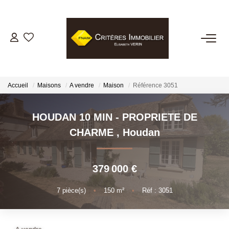
VENTES
LOCATIONS
Accueil
Maisons
A vendre
Maison
Référence 3051
GESTION LOCATIVE
HOUDAN 10 MIN - PROPRIETE DE
CHARME
,
Houdan
ESTIMATION
379 000 €
BIENS VENDUS
7
pièce(s)
•
150
m²
•
Réf : 3051
NOTRE AGENCE