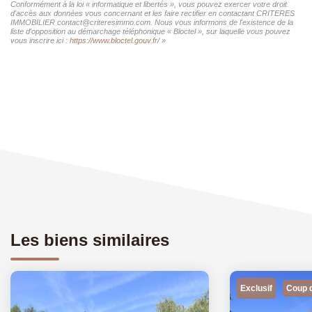
Conformément à la loi « informatique et libertés », vous pouvez exercer votre droit
d'accès aux données vous concernant et les faire rectifier en contactant CRITERES
IMMOBILIER contact@criteresimmo.com. Nous vous informons de l'existence de la
liste d'opposition au démarchage téléphonique « Bloctel », sur laquelle vous pouvez
vous inscrire ici :
https://www.bloctel.gouv.fr/
»
Les biens similaires
Exclusif
Coup 