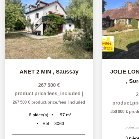
ANET 2 MIN
,
Saussay
,
Sor
267 500 €
product.price.fees_included
|
3
267 500 €
product.price.fees_included
product.pr
350 000 €
prod
97
m²
6
pièce(s)
Réf :
3063
product.pr
3
pièce