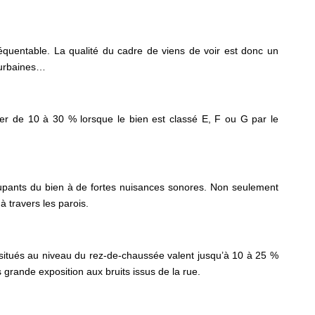
réquentable. La qualité du cadre de viens de voir est donc un
s urbaines…
ler de 10 à 30 % lorsque le bien est classé E, F ou G par le
ccupants du bien à de fortes nuisances sonores. Non seulement
à travers les parois.
ts situés au niveau du rez-de-chaussée valent jusqu’à 10 à 25 %
s grande exposition aux bruits issus de la rue.