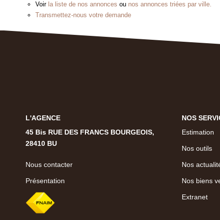
Voir
la liste de nos annonces
ou
nos annonces triées par ville.
Transmettez-nous votre demande
L'AGENCE
NOS SERVI
45 Bis RUE DES FRANCS BOURGEOIS,
Estimation
28410 BU
Nos outils
Nous contacter
Nos actualit
Présentation
Nos biens v
Extranet