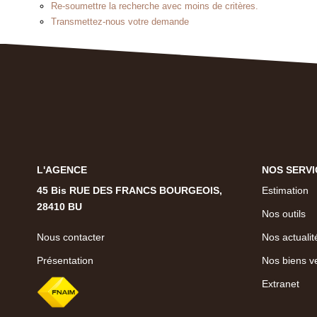
Re-soumettre la recherche avec moins de critères.
Transmettez-nous votre demande
L'AGENCE
NOS SERVI
45 Bis RUE DES FRANCS BOURGEOIS,
Estimation
28410 BU
Nos outils
Nous contacter
Nos actualit
Présentation
Nos biens v
Extranet