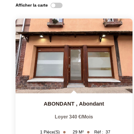
Afficher la carte
ABONDANT
,
Abondant
Loyer 340 €/mois
29
M²
Réf :
37
1
Pièce(s)