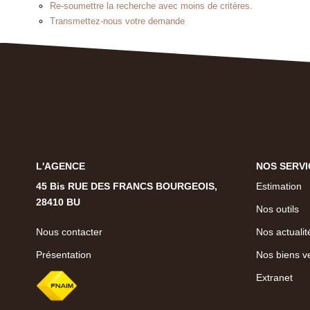
Re-soumettre la recherche avec moins de critères.
Transmettez-nous votre demande
L'AGENCE
NOS SERVI
45 Bis RUE DES FRANCS BOURGEOIS,
Estimation
28410 BU
Nos outils
Nous contacter
Nos actualit
Présentation
Nos biens v
Extranet