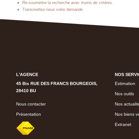
Re-soumettre la recherche avec moins de critères.
Transmettez-nous votre demande
L'AGENCE
NOS SERVI
45 Bis RUE DES FRANCS BOURGEOIS,
Estimation
28410 BU
Nos outils
Nous contacter
Nos actualit
Présentation
Nos biens v
Extranet