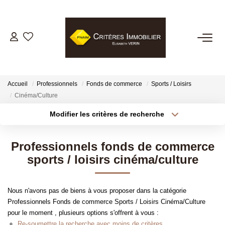
VENTES
LOCATIONS
Accueil
Professionnels
Fonds de commerce
Sports / Loisirs
Cinéma/Culture
GESTION LOCATIVE
Modifier les critères de recherche
Type de transaction
Localisation
Acheter
Localisation
ESTIMATION
Professionnels fonds de commerce
Type de bien
Sélectionnez...
Surface min
sports / loisirs cinéma/culture
BIENS VENDUS
Plus de critères
Budget max
Nous n'avons pas de biens à vous proposer dans la catégorie
NOTRE AGENCE
Professionnels Fonds de commerce Sports / Loisirs Cinéma/Culture
Créer une alerte
pour le moment , plusieurs options s'offrent à vous :
Re-soumettre la recherche avec moins de critères.