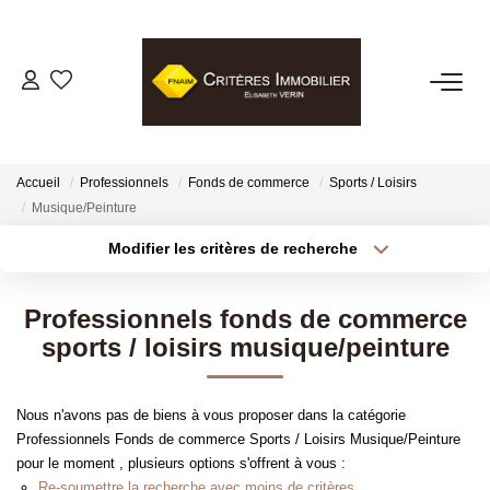
VENTES
LOCATIONS
Accueil
Professionnels
Fonds de commerce
Sports / Loisirs
Musique/Peinture
GESTION LOCATIVE
Modifier les critères de recherche
Type de transaction
Localisation
Acheter
Localisation
ESTIMATION
Professionnels fonds de commerce
Type de bien
Sélectionnez...
Surface min
sports / loisirs musique/peinture
BIENS VENDUS
Plus de critères
Budget max
Nous n'avons pas de biens à vous proposer dans la catégorie
NOTRE AGENCE
Professionnels Fonds de commerce Sports / Loisirs Musique/Peinture
Créer une alerte
pour le moment , plusieurs options s'offrent à vous :
Re-soumettre la recherche avec moins de critères.