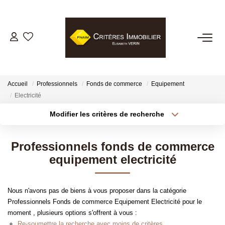
VENTES
LOCATIONS
Accueil
Professionnels
Fonds de commerce
Equipement
Electricité
GESTION LOCATIVE
Modifier les critères de recherche
Type de transaction
Localisation
Acheter
Localisation
ESTIMATION
Professionnels fonds de commerce
Type de bien
Sélectionnez...
Surface min
equipement electricité
BIENS VENDUS
Plus de critères
Budget max
Nous n'avons pas de biens à vous proposer dans la catégorie
NOTRE AGENCE
Professionnels Fonds de commerce Equipement Electricité pour le
Créer une alerte
moment , plusieurs options s'offrent à vous :
Re-soumettre la recherche avec moins de critères.