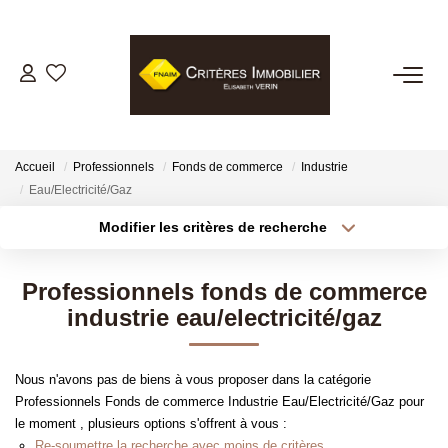
VENTES
LOCATIONS
Accueil
Professionnels
Fonds de commerce
Industrie
Eau/Electricité/Gaz
GESTION LOCATIVE
Modifier les critères de recherche
Type de transaction
Localisation
Acheter
Localisation
ESTIMATION
Professionnels fonds de commerce
Type de bien
Sélectionnez...
Surface min
industrie eau/electricité/gaz
BIENS VENDUS
Plus de critères
Budget max
Nous n'avons pas de biens à vous proposer dans la catégorie
NOTRE AGENCE
Professionnels Fonds de commerce Industrie Eau/Electricité/Gaz pour
Créer une alerte
le moment , plusieurs options s'offrent à vous :
Re-soumettre la recherche avec moins de critères.