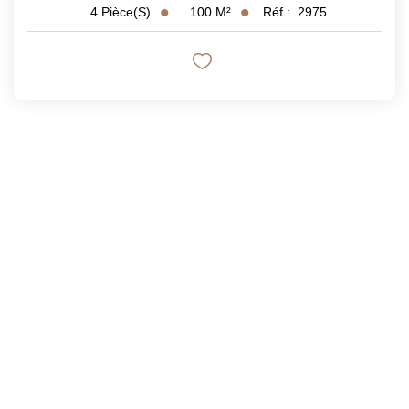
100
M²
Réf :
2975
4
Pièce(s)