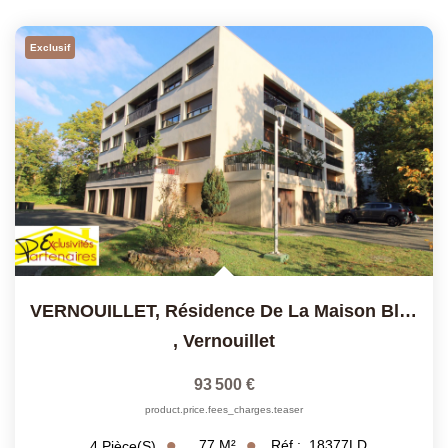
Présentation
Notre Équipe
Exclusif
Notre Village
Actualités
Contactez-Nous
EXTRANET
VERNOUILLET, Résidence De La Maison Blanche
,
Vernouillet
93 500 €
product.price.fees_charges.teaser
77
M²
Réf :
18377LD
4
Pièce(s)