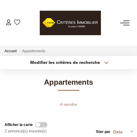
VENTES
LOCATIONS
Accueil
Appartements
Modifier les critères de recherche
Type de transaction
Localisation
GESTION LOCATIVE
Acheter
Localisation
Appartements
Type de bien
ESTIMATION
Sélectionnez...
Surface min
Plus de critères
Budget max
BIENS VENDUS
A vendre
Créer une alerte
NOTRE AGENCE
Afficher la carte
2 annonce(s) trouvée(s)
Trier par