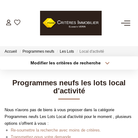
VENTES
LOCATIONS
Accueil
Programmes neufs
Les Lots
Local d'activité
Modifier les critères de recherche
Type de transaction
Localisation
GESTION LOCATIVE
Acheter
Localisation
Programmes neufs les lots local
Type de bien
ESTIMATION
Sélectionnez...
Surface min
d'activité
Plus de critères
Budget max
BIENS VENDUS
Nous n'avons pas de biens à vous proposer dans la catégorie
Programmes neufs Les Lots Local d'activité pour le moment , plusieurs
Créer une alerte
NOTRE AGENCE
options s'offrent à vous :
Re-soumettre la recherche avec moins de critères.
Transmettez-nous votre demande