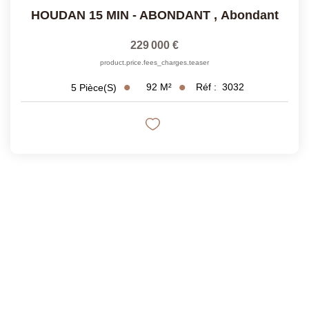
HOUDAN 15 MIN - ABONDANT
,
Abondant
229 000 €
product.price.fees_charges.teaser
92
M²
Réf :
3032
5
Pièce(s)