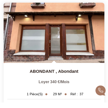
ABONDANT
,
Abondant
Loyer 340 €/mois
29
M²
Réf :
37
1
Pièce(s)