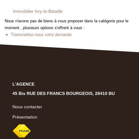
Présentation
Notre Équipe
Immobilier Ivry-la-Bataille
Notre Village
Nous n'avons pas de biens à vous proposer dans la catégorie pour le
moment , plusieurs options s'offrent à vous :
Actualités
Transmettez-nous votre demande
Contactez-Nous
EXTRANET
L'AGENCE
45 Bis RUE DES FRANCS BOURGEOIS, 28410 BU
Nous contacter
Présentation