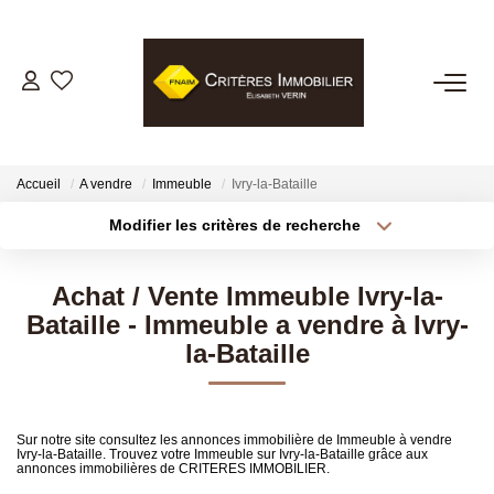
VENTES
LOCATIONS
Accueil
A vendre
Immeuble
Ivry-la-Bataille
Modifier les critères de recherche
Type de transaction
Localisation
GESTION LOCATIVE
Acheter
Localisation
Achat / Vente Immeuble Ivry-la-
Type de bien
ESTIMATION
Sélectionnez...
Surface min
Bataille - Immeuble a vendre à Ivry-
la-Bataille
Plus de critères
Budget max
BIENS VENDUS
Créer une alerte
NOTRE AGENCE
Sur notre site consultez les annonces immobilière de Immeuble à vendre
Ivry-la-Bataille. Trouvez votre Immeuble sur Ivry-la-Bataille grâce aux
annonces immobilières de CRITERES IMMOBILIER.