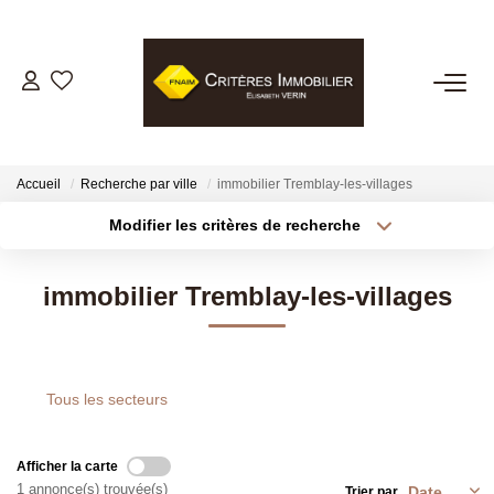
VENTES
LOCATIONS
Accueil
Recherche par ville
immobilier Tremblay-les-villages
Modifier les critères de recherche
GESTION LOCATIVE
Localisation
Type de transaction
Surface min
immobilier Tremblay-les-villages
Type de bien
ESTIMATION
Plus de critères
Budget max
BIENS VENDUS
Créer une alerte
Tous les secteurs
NOTRE AGENCE
Afficher la carte
Présentation
1 annonce(s) trouvée(s)
Trier par