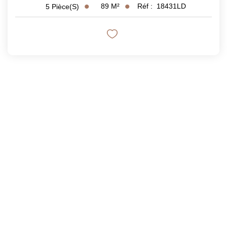
89
M²
Réf :
18431LD
5
Pièce(s)