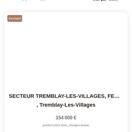
Notre Équipe
Notre Village
Exclusif
Actualités
Contactez-Nous
EXTRANET
SECTEUR TREMBLAY-LES-VILLAGES, FERMETTE AVEC DES DEPENDANCES
,
Tremblay-Les-Villages
154 000 €
product.price.fees_charges.teaser