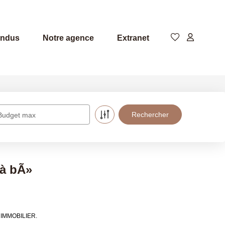
endus
Notre agence
Extranet
Budget max
 à bÃ»
S IMMOBILIER.