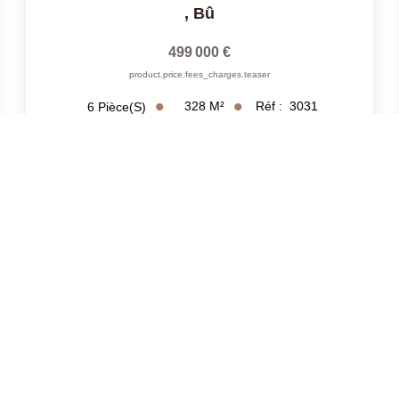
,
Bû
499 000 €
product.price.fees_charges.teaser
328
M²
Réf :
3031
6
Pièce(s)
Exclusif