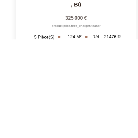
,
Bû
325 000 €
product.price.fees_charges.teaser
124
M²
Réf :
21476IR
5
Pièce(s)
Exclusif