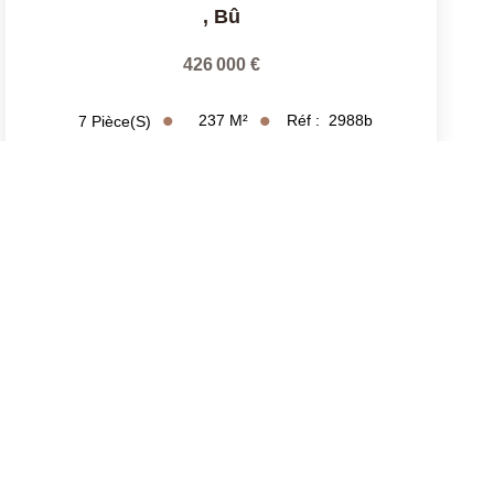
,
Bû
426 000 €
237
M²
Réf :
2988b
7
Pièce(s)